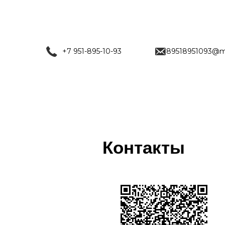
+7 951-895-10-93
89518951093@ma
Контакты