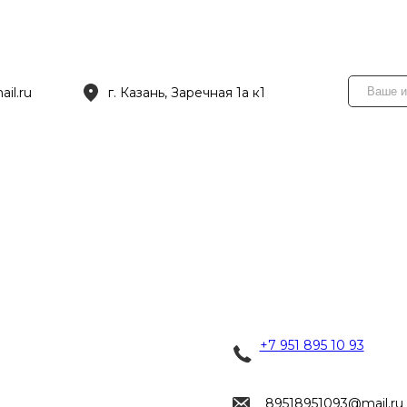
il.ru
г. Казань, Заречная 1а к1
+7 951 895 10 93
89518951093@mail.ru