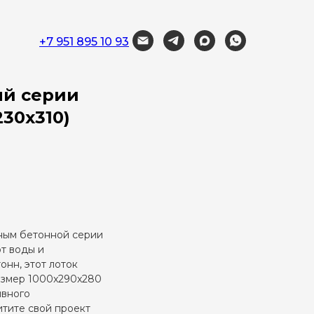
+7 951 895 10 93
ый серии
230x310)
ным бетонной серии
т воды и
онн, этот лоток
азмер 1000x290x280
ивного
итите свой проект