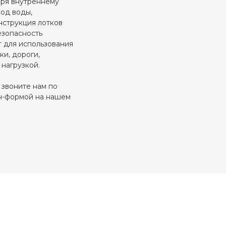
аря внутреннему
од воды,
нструкция лотков
езопасность
т для использования
ки, дороги,
нагрузкой.
 звоните нам по
йн-формой на нашем