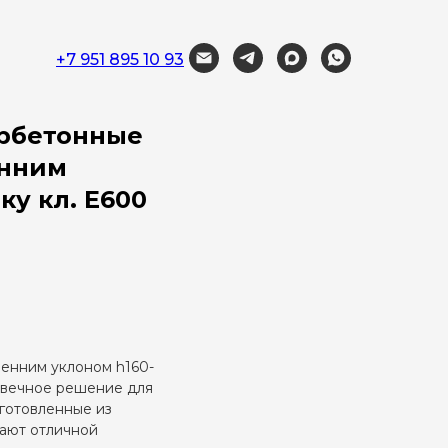
+7 951 895 10 93
рбетонные
енним
ку кл. E600
енним уклоном h160-
овечное решение для
готовленные из
дают отличной