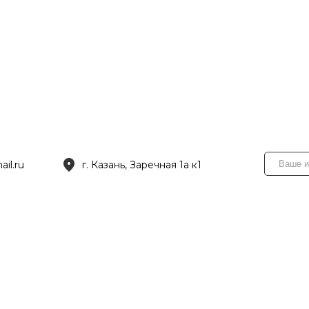
il.ru
г. Казань, Заречная 1а к1