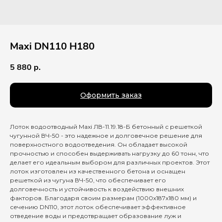
Maxi DN110 H180
5 880
р.
Оформить заказ
Лоток водоотводный Maxi ЛВ-11.19.18-Б бетонный с решеткой
чугунной ВЧ-50 - это надежное и долговечное решение для
поверхностного водоотведения. Он обладает высокой
прочностью и способен выдерживать нагрузку до 60 тонн, что
делает его идеальным выбором для различных проектов. Этот
лоток изготовлен из качественного бетона и оснащен
решеткой из чугуна ВЧ-50, что обеспечивает его
долговечность и устойчивость к воздействию внешних
факторов. Благодаря своим размерам (1000х187х180 мм) и
сечению DN110, этот лоток обеспечивает эффективное
отведение воды и предотвращает образование луж и