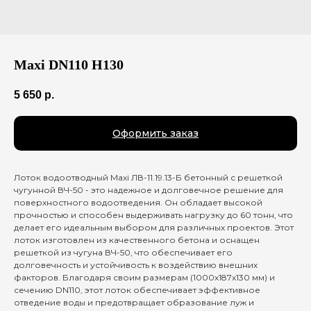
Maxi DN110 H130
5 650
р.
Оформить заказ
Лоток водоотводный Maxi ЛВ-11.19.13-Б бетонный с решеткой
чугунной ВЧ-50 - это надежное и долговечное решение для
поверхностного водоотведения. Он обладает высокой
прочностью и способен выдерживать нагрузку до 60 тонн, что
делает его идеальным выбором для различных проектов. Этот
лоток изготовлен из качественного бетона и оснащен
решеткой из чугуна ВЧ-50, что обеспечивает его
долговечность и устойчивость к воздействию внешних
факторов. Благодаря своим размерам (1000х187х130 мм) и
сечению DN110, этот лоток обеспечивает эффективное
отведение воды и предотвращает образование луж и