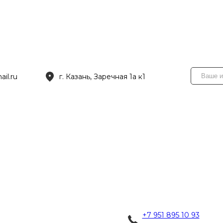
il.ru
г. Казань, Заречная 1а к1
+7 951 895 10 93