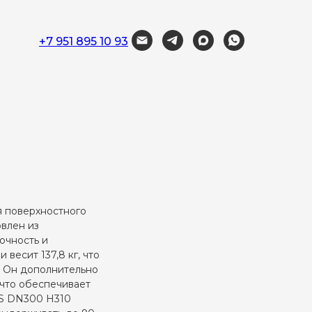
+7 951 895 10 93
я поверхностного
овлен из
очность и
весит 137,8 кг, что
. Он дополнительно
 что обеспечивает
-S DN300 H310