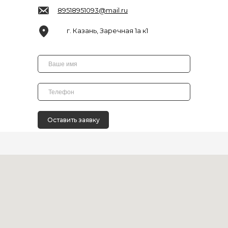
89518951093@mail.ru
г. Казань, Заречная 1а к1
Оставить заявку