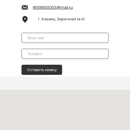
89518951093@mail.ru
г. Казань, Заречная 1а к1
Оставить заявку