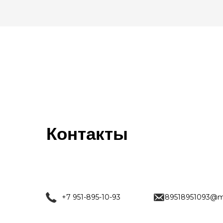
Контакты
+7 951-895-10-93
89518951093@ma