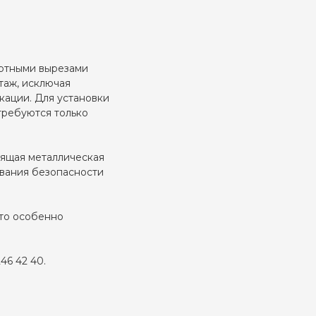
артными вырезами
таж, исключая
ации. Для установки
требуются только
зящая металлическая
ования безопасности
что особенно
46 42 40.