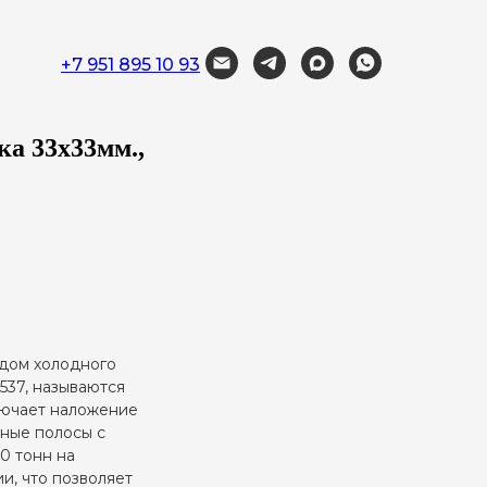
+7 951 895 10 93
ка 33х33мм.,
одом холодного
537, называются
лючает наложение
ьные полосы с
0 тонн на
и, что позволяет