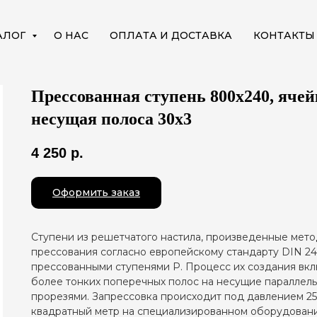
АЛОГ
О НАС
ОПЛАТА И ДОСТАВКА
КОНТАКТЫ
Прессованная ступень 800х240, ячей
несущая полоса 30x3
4 250
р.
Оформить заказ
Ступени из решетчатого настила, произведенные мет
прессования согласно европейскому стандарту DIN 24
прессованными ступенями P. Процесс их создания вк
более тонких поперечных полос на несущие параллел
прорезями. Запрессовка происходит под давлением 25
квадратный метр на специализированном оборудовани