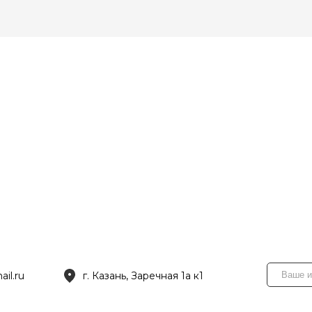
il.ru
г. Казань, Заречная 1а к1