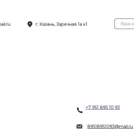
il.ru
г. Казань, Заречная 1а к1
+7 951 895 10 93
89518951093@mail.ru