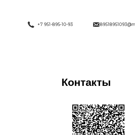
+7 951-895-10-93
89518951093@ma
Контакты