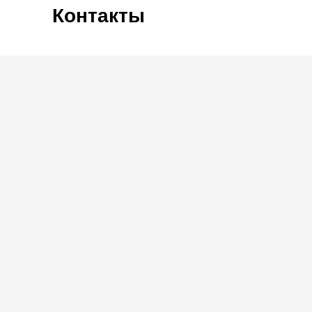
Контакты
+7 951 895 10 93
89518951093@mail.ru
г. Казань, Заречная 1а к1
Оставить заявку