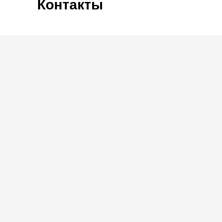
Контакты
+7 951 895 10 93
89518951093@mail.ru
г. Казань, Заречная 1а к1
Оставить заявку