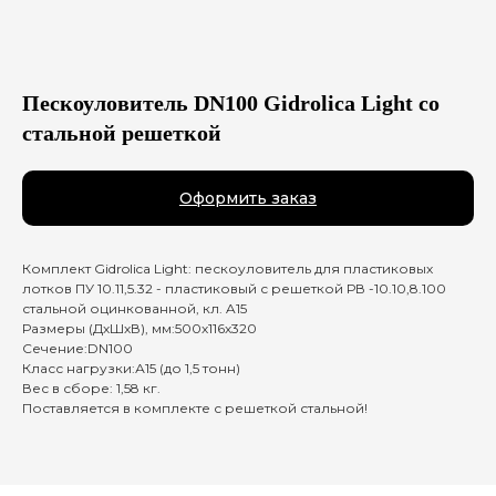
Пескоуловитель DN100 Gidrolica Light со
стальной решеткой
Оформить заказ
Комплект Gidrolica Light: пескоуловитель для пластиковых
лотков ПУ 10.11,5.32 - пластиковый с решеткой РВ -10.10,8.100
стальной оцинкованной, кл. A15
Размеры (ДхШхВ), мм:500х116х320
Сечение:DN100
Класс нагрузки:А15 (до 1,5 тонн)
Вес в сборе: 1,58 кг.
Поставляется в комплекте с решеткой стальной!