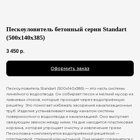
Пескоуловитель бетонный серии Standart
(500x140x385)
3 450
р.
Оформить заказ
Пескоуловитель Standart (500x140x385) — это часть системы
линейного водоотвода. Он собирает песок и мелкий мусор из
ливневых стоков, которые проходят через водоприёмную
решётку. Это помогает избежать засорения канализационных
труб. Изделие устанавливают между каналом системы
поверхностного водоотвода и канализацией. Оно выступает
связующим звеном между ними. На дне находится пластиковая
корзина, которая упрощает очистку и извлечение грязи.
Песколовка комплектуется водоприёмной решёткой —
пластиковой, стальной или чугунной. Она может соединяться с