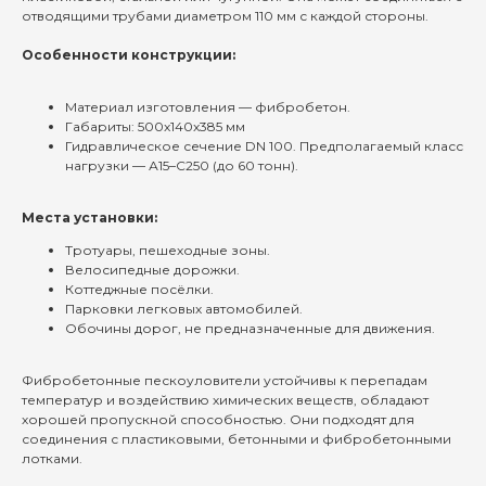
отводящими трубами диаметром 110 мм с каждой стороны.
Особенности конструкции:
Материал изготовления — фибробетон.
Габариты: 500x140x385 мм
Гидравлическое сечение DN 100. Предполагаемый класс
нагрузки — А15–С250 (до 60 тонн).
Места установки:
Тротуары, пешеходные зоны.
Велосипедные дорожки.
Коттеджные посёлки.
Парковки легковых автомобилей.
Обочины дорог, не предназначенные для движения.
Фибробетонные пескоуловители устойчивы к перепадам
температур и воздействию химических веществ, обладают
хорошей пропускной способностью. Они подходят для
соединения с пластиковыми, бетонными и фибробетонными
лотками.